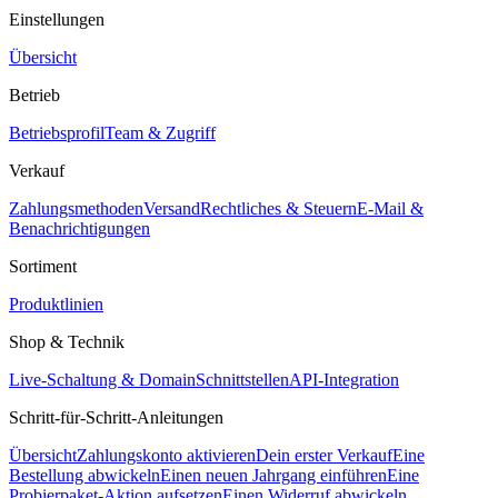
Einstellungen
Übersicht
Betrieb
Betriebsprofil
Team & Zugriff
Verkauf
Zahlungsmethoden
Versand
Rechtliches & Steuern
E-Mail &
Benachrichtigungen
Sortiment
Produktlinien
Shop & Technik
Live-Schaltung & Domain
Schnittstellen
API-Integration
Schritt-für-Schritt-Anleitungen
Übersicht
Zahlungskonto aktivieren
Dein erster Verkauf
Eine
Bestellung abwickeln
Einen neuen Jahrgang einführen
Eine
Probierpaket-Aktion aufsetzen
Einen Widerruf abwickeln