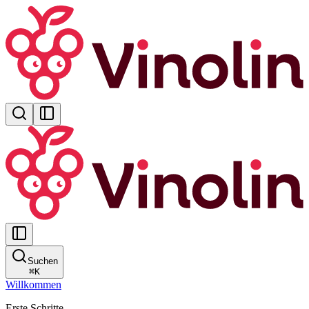
Suchen
⌘
K
Willkommen
Erste Schritte