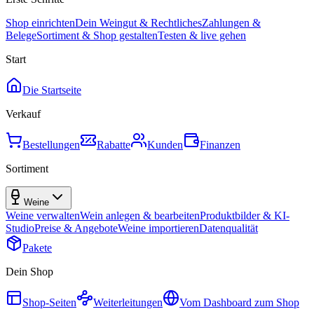
Shop einrichten
Dein Weingut & Rechtliches
Zahlungen &
Belege
Sortiment & Shop gestalten
Testen & live gehen
Start
Die Startseite
Verkauf
Bestellungen
Rabatte
Kunden
Finanzen
Sortiment
Weine
Weine verwalten
Wein anlegen & bearbeiten
Produktbilder & KI-
Studio
Preise & Angebote
Weine importieren
Datenqualität
Pakete
Dein Shop
Shop-Seiten
Weiterleitungen
Vom Dashboard zum Shop