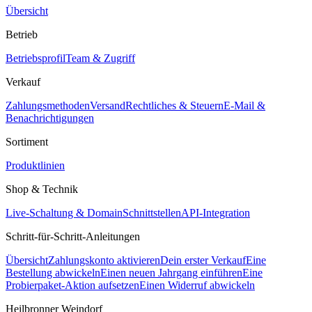
Übersicht
Betrieb
Betriebsprofil
Team & Zugriff
Verkauf
Zahlungsmethoden
Versand
Rechtliches & Steuern
E-Mail &
Benachrichtigungen
Sortiment
Produktlinien
Shop & Technik
Live-Schaltung & Domain
Schnittstellen
API-Integration
Schritt-für-Schritt-Anleitungen
Übersicht
Zahlungskonto aktivieren
Dein erster Verkauf
Eine
Bestellung abwickeln
Einen neuen Jahrgang einführen
Eine
Probierpaket-Aktion aufsetzen
Einen Widerruf abwickeln
Heilbronner Weindorf