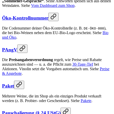
„Sommelier-Gespräche“
. Seine Antworten speisen sich aus deinen
Weindaten. Siehe
Vom Dashboard zum Shop
.
Öko-Kontrollnummer
Die Codenummer deiner Öko-Kontrollstelle (z. B.
),
DE-ÖKO-000
die bei Bio-Weinen neben dem EU-Bio-Logo erscheint. Siehe
Bio
und Öko
.
PAngV
Die
Preisangabenverordnung
regelt, wie Preise und Rabatte
auszuzeichnen sind — u. a. die Pflicht zum
30-Tage-Tief
bei
Aktionen. Vinolin setzt die Vorgaben automatisch um. Siehe
Preise
& Angebote
.
Paket
Mehrere Weine, die im Shop als ein einziges Produkt verkauft
werden (z. B. Probier- oder Geschenkset). Siehe
Pakete
.
Pauschalierung (§ 24 UStG)