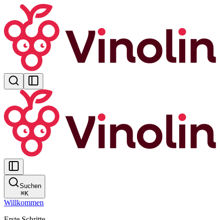
Suchen
⌘
K
Willkommen
Erste Schritte