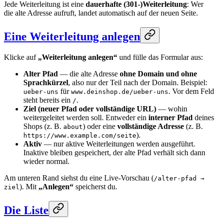
Jede Weiterleitung ist eine
dauerhafte (301-)Weiterleitung
: Wer
die alte Adresse aufruft, landet automatisch auf der neuen Seite.
Eine Weiterleitung anlegen
Klicke auf
„Weiterleitung anlegen“
und fülle das Formular aus:
Alter Pfad
— die alte Adresse
ohne Domain und ohne
Sprachkürzel
, also nur der Teil nach der Domain. Beispiel:
für
. Vor dem Feld
ueber-uns
www.deinshop.de/ueber-uns
steht bereits ein
.
/
Ziel (neuer Pfad oder vollständige URL)
— wohin
weitergeleitet werden soll. Entweder ein
interner Pfad
deines
Shops (z. B.
) oder eine
vollständige Adresse
(z. B.
about
).
https://www.example.com/seite
Aktiv
— nur aktive Weiterleitungen werden ausgeführt.
Inaktive bleiben gespeichert, der alte Pfad verhält sich dann
wieder normal.
Am unteren Rand siehst du eine Live-Vorschau (
/alter-pfad →
). Mit
„Anlegen“
speicherst du.
ziel
Die Liste