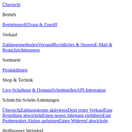
Übersicht
Betrieb
Betriebsprofil
Team & Zugriff
Verkauf
Zahlungsmethoden
Versand
Rechtliches & Steuern
E-Mail &
Benachrichtigungen
Sortiment
Produktlinien
Shop & Technik
Live-Schaltung & Domain
Schnittstellen
API-Integration
Schritt-für-Schritt-Anleitungen
Übersicht
Zahlungskonto aktivieren
Dein erster Verkauf
Eine
Bestellung abwickeln
Einen neuen Jahrgang einführen
Eine
Probierpaket-Aktion aufsetzen
Einen Widerruf abwickeln
Heilbronner Weindorf