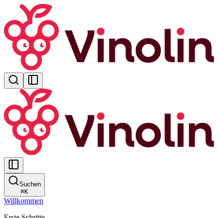
Suchen
⌘
K
Willkommen
Erste Schritte