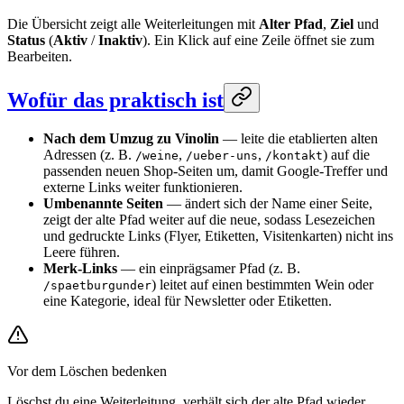
Die Übersicht zeigt alle Weiterleitungen mit
Alter Pfad
,
Ziel
und
Status
(
Aktiv
/
Inaktiv
). Ein Klick auf eine Zeile öffnet sie zum
Bearbeiten.
Wofür das praktisch ist
Nach dem Umzug zu Vinolin
— leite die etablierten alten
Adressen (z. B.
,
,
) auf die
/weine
/ueber-uns
/kontakt
passenden neuen Shop-Seiten um, damit Google-Treffer und
externe Links weiter funktionieren.
Umbenannte Seiten
— ändert sich der Name einer Seite,
zeigt der alte Pfad weiter auf die neue, sodass Lesezeichen
und gedruckte Links (Flyer, Etiketten, Visitenkarten) nicht ins
Leere führen.
Merk-Links
— ein einprägsamer Pfad (z. B.
) leitet auf einen bestimmten Wein oder
/spaetburgunder
eine Kategorie, ideal für Newsletter oder Etiketten.
Vor dem Löschen bedenken
Löschst du eine Weiterleitung, verhält sich der alte Pfad wieder