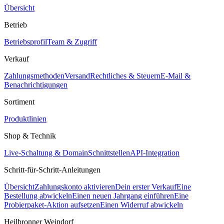
Übersicht
Betrieb
Betriebsprofil
Team & Zugriff
Verkauf
Zahlungsmethoden
Versand
Rechtliches & Steuern
E-Mail &
Benachrichtigungen
Sortiment
Produktlinien
Shop & Technik
Live-Schaltung & Domain
Schnittstellen
API-Integration
Schritt-für-Schritt-Anleitungen
Übersicht
Zahlungskonto aktivieren
Dein erster Verkauf
Eine
Bestellung abwickeln
Einen neuen Jahrgang einführen
Eine
Probierpaket-Aktion aufsetzen
Einen Widerruf abwickeln
Heilbronner Weindorf