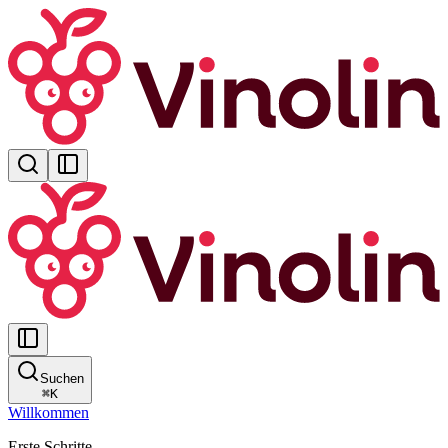
Suchen
⌘
K
Willkommen
Erste Schritte