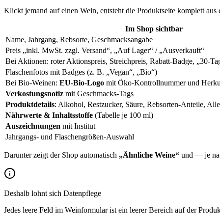
Klickt jemand auf einen Wein, entsteht die Produktseite komplett au
Im Shop sichtbar
Name, Jahrgang, Rebsorte, Geschmacksangabe
Preis „inkl. MwSt. zzgl. Versand“, „Auf Lager“ / „Ausverkauft“
Bei Aktionen: roter Aktionspreis, Streichpreis, Rabatt-Badge, „30-Ta
Flaschenfotos mit Badges (z. B. „Vegan“, „Bio“)
Bei Bio-Weinen:
EU-Bio-Logo
mit Öko-Kontrollnummer und Herku
Verkostungsnotiz
mit Geschmacks-Tags
Produktdetails
: Alkohol, Restzucker, Säure, Rebsorten-Anteile, Al
Nährwerte & Inhaltsstoffe
(Tabelle je 100 ml)
Auszeichnungen
mit Institut
Jahrgangs- und Flaschengrößen-Auswahl
Darunter zeigt der Shop automatisch
„Ähnliche Weine“
und — je nac
Deshalb lohnt sich Datenpflege
Jedes leere Feld im Weinformular ist ein leerer Bereich auf der Produk