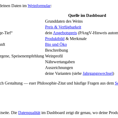
s deinen Daten im
Weinformular
:
Quelle im Dashboard
Grunddaten des Weins
Preis & Verfügbarkeit
ge-Tief“
dein
Angebotspreis
(PAngV-Hinweis automa
Produktbild
& Merkmale
nft
Bio und Öko
Beschreibung
lergene, Speisenempfehlung
Weinprofil
Nährwertangaben
Auszeichnungen
deine Varianten (siehe
Jahrgangswechsel
)
h Gestaltung — euer Philosophie-Zitat und häufige Fragen aus dem
S
tseite. Die
Datenqualität
im Dashboard zeigt dir genau, wo deine Prod