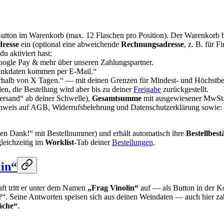
utton im Warenkorb (max. 12 Flaschen pro Position). Der Warenkorb b
dresse
ein (optional eine abweichende
Rechnungsadresse
, z. B. für F
u aktiviert hast:
ogle Pay & mehr über unseren Zahlungspartner.
nkdaten kommen per E-Mail.“
rhalb von X Tagen.“ — mit deinen Grenzen für Mindest- und Höchstbe
n, die Bestellung wird aber bis zu deiner
Freigabe
zurückgestellt.
ersand“ ab deiner Schwelle),
Gesamtsumme
mit ausgewiesener MwSt. s
nweis auf AGB, Widerrufsbelehrung und Datenschutzerklärung sowie:
elen Dank!“ mit Bestellnummer) und erhält automatisch ihre
Bestellbest
leichzeitig im
Worklist
-Tab deiner
Bestellungen
.
in“
ft tritt er unter dem Namen
„Frag Vinolin“
auf — als Button in der Ko
“. Seine Antworten speisen sich aus deinen Weindaten — auch hier zah
äche“
.