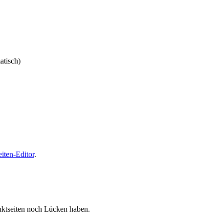
tisch)
eiten-Editor
.
uktseiten noch Lücken haben.