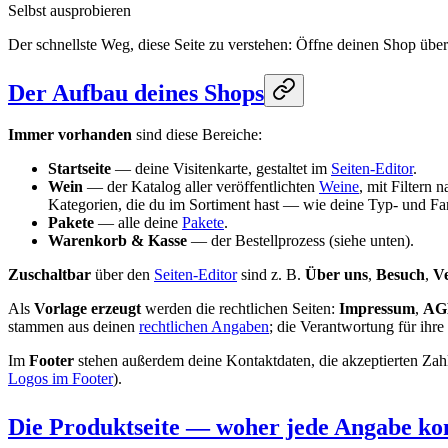
Selbst ausprobieren
Der schnellste Weg, diese Seite zu verstehen: Öffne deinen Shop über
Der Aufbau deines Shops
Immer vorhanden
sind diese Bereiche:
Startseite
— deine Visitenkarte, gestaltet im
Seiten-Editor
.
Wein
— der Katalog aller veröffentlichten
Weine
, mit Filtern
Kategorien, die du im Sortiment hast — wie deine Typ- und F
Pakete
— alle deine
Pakete
.
Warenkorb & Kasse
— der Bestellprozess (siehe unten).
Zuschaltbar
über den
Seiten-Editor
sind z. B.
Über uns
,
Besuch
,
Ve
Als
Vorlage erzeugt
werden die rechtlichen Seiten:
Impressum
,
AG
stammen aus deinen
rechtlichen Angaben
; die Verantwortung für ihre 
Im
Footer
stehen außerdem deine Kontaktdaten, die akzeptierten Zahl
Logos im Footer
).
Die Produktseite — woher jede Angabe k