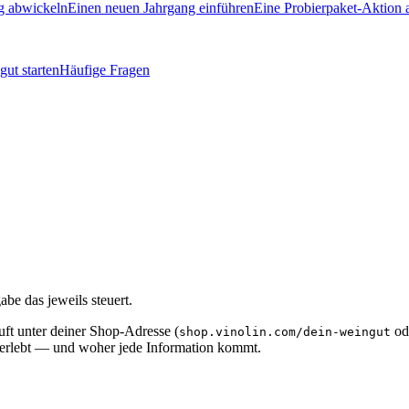
g abwickeln
Einen neuen Jahrgang einführen
Eine Probierpaket-Aktion 
ut starten
Häufige Fragen
e das jeweils steuert.
äuft unter deiner Shop-Adresse (
ode
shop.vinolin.com/dein-weingut
t erlebt — und woher jede Information kommt.