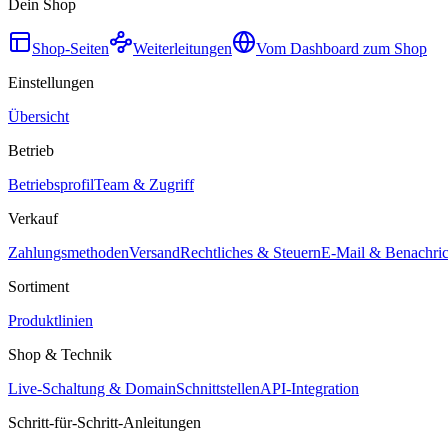
Dein Shop
Shop-Seiten
Weiterleitungen
Vom Dashboard zum Shop
Einstellungen
Übersicht
Betrieb
Betriebsprofil
Team & Zugriff
Verkauf
Zahlungsmethoden
Versand
Rechtliches & Steuern
E-Mail & Benachri
Sortiment
Produktlinien
Shop & Technik
Live-Schaltung & Domain
Schnittstellen
API-Integration
Schritt-für-Schritt-Anleitungen