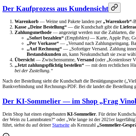
Der Kaufprozess aus Kundensicht
Warenkorb
— Weine und Pakete landen per
„Warenkorb“
-B
Kasse „Deine Bestellung“
— die Kundschaft gibt die
Liefera
Zahlungsmethode
— angezeigt werden nur die Zahlarten, die d
„Sofort bezahlen“
(Empfohlen)
— Karte, Apple Pay, Go
„Per Vorkasse“
— „Versand nach Zahlungseingang. Ba
„Auf Rechnung“
— „Sofortiger Versand. Zahlung inne
Bestandskunden
an, kann Neukundschaft sie zwar wähle
Übersicht
— Zwischensumme,
Versand
(oder „Kostenloser V
„Jetzt zahlungspflichtig bestellen“
— mit dem rechtlichen Hi
bei der Zustellung.“
Nach der Bestellung sieht die Kundschaft die Bestätigungsseite („Vi
Bankverbindung und Rechnungs-PDF. Bei dir landet die Bestellung g
Der KI-Sommelier — im Shop „Frag Vinol
Dein Shop hat einen eingebauten
KI-Sommelier
. Für deine Kundscha
der Wein zu Lammbraten?“ oder „Wie lange ist der 2021er lagerfähig?
führt, siehst du auf deiner
Startseite
als Kennzahl
„Sommelier-Gespr