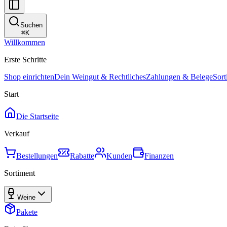
Suchen
⌘
K
Willkommen
Erste Schritte
Shop einrichten
Dein Weingut & Rechtliches
Zahlungen & Belege
Sort
Start
Die Startseite
Verkauf
Bestellungen
Rabatte
Kunden
Finanzen
Sortiment
Weine
Pakete