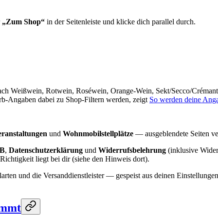
„Zum Shop“
in der Seitenleiste und klicke dich parallel durch.
 nach Weißwein, Rotwein, Roséwein, Orange-Wein, Sekt/Secco/Crémant u
arb-Angaben dabei zu Shop-Filtern werden, zeigt
So werden deine Anga
ranstaltungen
und
Wohnmobilstellplätze
— ausgeblendete Seiten v
B
,
Datenschutzerklärung
und
Widerrufsbelehrung
(inklusive Wider
Richtigkeit liegt bei dir (siehe den Hinweis dort).
arten und die Versanddienstleister — gespeist aus deinen Einstellungen
ommt