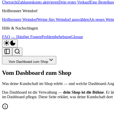
Übersicht
Zahlungskonto aktivieren
Dein erster Verkauf
Eine Bestellun
Heilbronner Weindorf
Heilbronner Weindorf
Weine fürs Weindorf auswählen
Als neues Weing
Hilfe & Nachschlagen
FAQ — Häufige Fragen
Problembehebung
Glossar
Vom Dashboard zum Shop
Vom Dashboard zum Shop
Was deine Kundschaft im Shop erlebt — und welche Dashboard-Angab
Das Dashboard ist die Verwaltung —
dein Shop ist die Bühne
. Er l
im Dashboard pflegst. Diese Seite erklärt, was deine Kundschaft dor